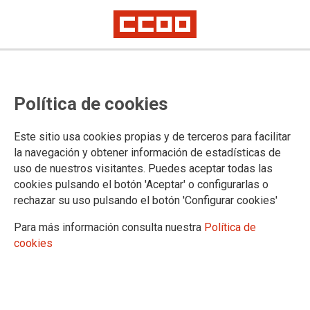
ACCESO PARA PERSONAS AFILIADAS
Política de cookies
El contenido solicitado está restringido a personas afiliadas.
Introduzca su usuario y contraseña para acceder:
Este sitio usa cookies propias y de terceros para facilitar
la navegación y obtener información de estadísticas de
*
Usuario (dni sin letra final)
uso de nuestros visitantes. Puedes aceptar todas las
cookies pulsando el botón 'Aceptar' o configurarlas o
rechazar su uso pulsando el botón 'Configurar cookies'
*
Contraseña
Para más información consulta nuestra
Política de
cookies
Si no está afiliado/a, puede solicitarlo desde
aquí