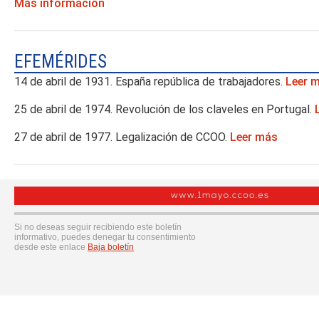
Más información
EFEMÉRIDES
14 de abril de 1931. España república de trabajadores.
Leer 
25 de abril de 1974. Revolución de los claveles en Portugal.
27 de abril de 1977. Legalización de CCOO.
Leer más
Si no deseas seguir recibiendo este boletín
informativo, puedes denegar tu consentimiento
desde este enlace
Baja boletín