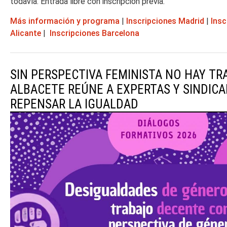
todavía. Entrada libre con inscripción previa.
Más información y programa
|
Inscripciones Madrid
|
Insc
Alicante
|
Inscripciones Barcelona
SIN PERSPECTIVA FEMINISTA NO HAY TR
ALBACETE REÚNE A EXPERTAS Y SINDICA
REPENSAR LA IGUALDAD